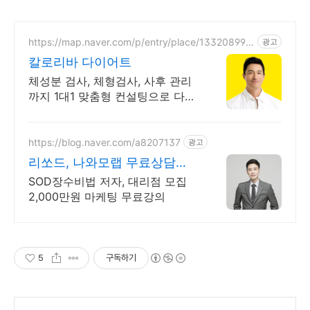
https://map.naver.com/p/entry/place/133208994
광고
0
칼로리바 다이어트
체성분 검사, 체형검사, 사후 관리
까지 1대1 맞춤형 컨설팅으로 다이
어트 성공!
https://blog.naver.com/a8207137
광고
리쏘드, 나와모랩 무료상담
l599-6972
SOD장수비법 저자, 대리점 모집
2,000만원 마케팅 무료강의
5
구독하기