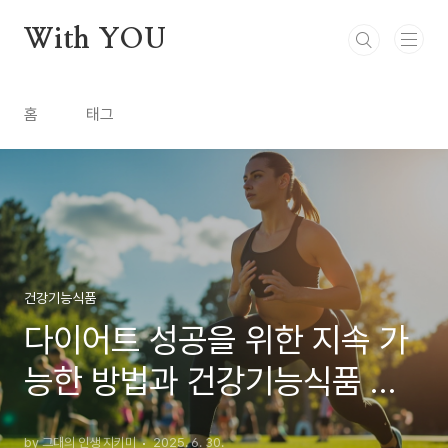
본문 바로가기
With YOU
홈
태그
건강기능식품
다이어트 성공을 위한 지속 가
능한 방법과 건강기능식품 활
용법
by 그대의 인생 지키미
2025. 6. 30.