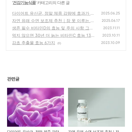
'
건강기능식품
' 카테고리의 다른 글
다이어트 유산균, 정말 체중 감량에 효과가 있
2025.06.25
을까?
자연 유래 수면 보조제 추천｜잠 못 이루는 당
(8)
2025.06.17
신을 위한 자연의 솔루션
생존 필수 비타민D의 효능 및 주의 사항 그리
(0)
2023.11.11
고 하루 섭취량
먹지 않으면 30년 더 늙는 비타민C 효능 13가
(0)
2023.10.11
지, 섭취 시 주의 사항 7가지
감초 추출물 효능 6가지
(0)
2023.10.09
(0)
관련글
다이어트 유산균, 정말 체중 감량
자연 유래 수면 보조제 추천｜잠