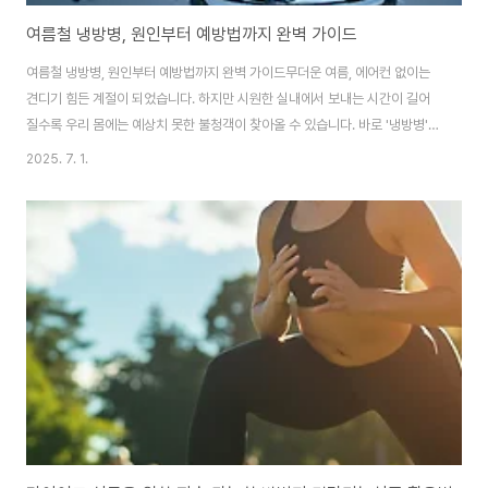
여름철 냉방병, 원인부터 예방법까지 완벽 가이드
여름철 냉방병, 원인부터 예방법까지 완벽 가이드무더운 여름, 에어컨 없이는
견디기 힘든 계절이 되었습니다. 하지만 시원한 실내에서 보내는 시간이 길어
질수록 우리 몸에는 예상치 못한 불청객이 찾아올 수 있습니다. 바로 '냉방병'입
니다.냉방병이란 무엇인가?냉방병은 의학적으로 정확한 질병명은 아니지만,
2025. 7. 1.
냉방기기 사용으로 인해 발생하는 다양한 증상들을 통칭하는 용어입니다. 실내
외 온도차가 클 때 우리 몸의 자율신경계가 제대로 적응하지 못해 나타나는 현
상으로, 여름철 현대인들이 흔히 겪는 건강 문제 중 하나입니다.냉방병의 주요
증상1. 감기와 유사한 증상두통과 어지러움코막힘 및 콧물목 아픔과 기침전신
피로감2. 소화기 증상복통과 설사소화불량식욕부진3. 근골격계 증상어깨 결
림목과 허리 통증관절 경직4. 기타 증상집..