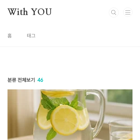
본문 바로가기
With YOU
홈
태그
분류 전체보기
46