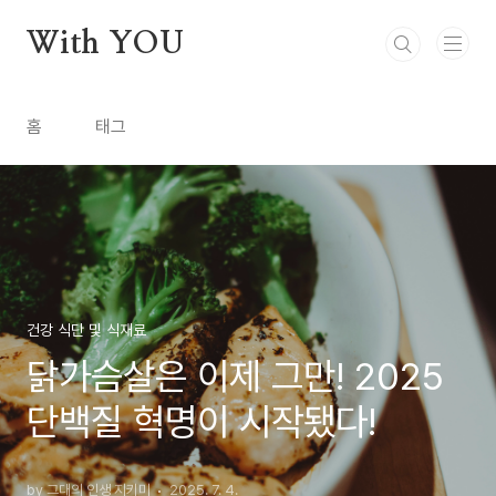
본문 바로가기
With YOU
홈
태그
건강 식단 및 식재료
닭가슴살은 이제 그만! 2025
단백질 혁명이 시작됐다!
by 그대의 인생 지키미
2025. 7. 4.