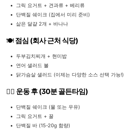
그릭 요거트 + 견과류 + 베리류
단백질 쉐이크 (집에서 미리 준비)
삶은 달걀 2개 + 바나나
🍽️
점심 (회사 근처 식당)
두부김치찌개 + 현미밥
연어 샐러드 볼
닭가슴살 샐러드 (이제는 다양한 소스 선택 가능!)
🏋️‍♀️
운동 후 (30분 골든타임)
단백질 쉐이크 (물 또는 우유)
그릭 요거트 + 꿀
단백질 바 (15-20g 함량)