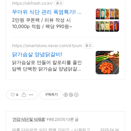
https://okfresh.co.kr/
광고
무더위 식단 관리 폭염특가! 신
규회원 1만원 쿠폰팩 지급
2만원 쿠폰팩 / 리뷰 작성 시
10,000p 적립 / 팩당 990원~
https://smartstore.naver.com/61pum
광고
닭가슴살 양념닭갈비!
닭가슴살로 만들어 칼로리를 줄인
담백 단백한 닭가슴살 양념닭갈비!
오후 3시이전 주문시 당일 택배발
송!
6
구독하기
'
건강 식단 및 식재료
' 카테고리의 다른 글
여름 다이어트 식단 완벽 가이드 - 시원하고 포
2025.06.26