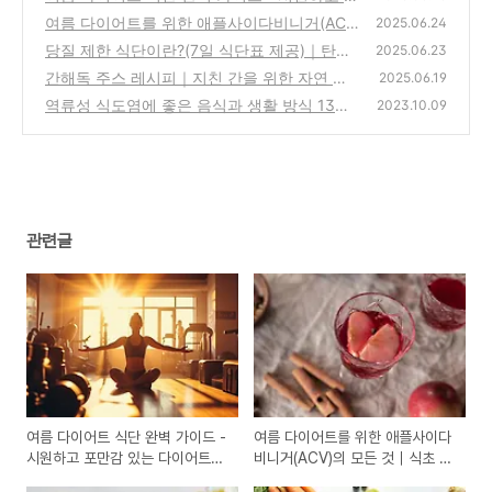
만감 있는 다이어트 레시피 15가지
여름 다이어트를 위한 애플사이다비니거(AC
(8)
2025.06.24
V)의 모든 것｜식초 한 스푼으로 체지방 줄이
당질 제한 식단이란?(7일 식단표 제공)｜탄수
2025.06.23
기
화물을 줄이면 몸이 달라진다!
(4)
간해독 주스 레시피｜지친 간을 위한 자연 치
(10)
2025.06.19
유 솔루션
역류성 식도염에 좋은 음식과 생활 방식 13가
(2)
2023.10.09
지
(0)
관련글
여름 다이어트 식단 완벽 가이드 -
여름 다이어트를 위한 애플사이다
시원하고 포만감 있는 다이어트
비니거(ACV)의 모든 것｜식초 한
레시피 15가지
스푼으로 체지방 줄이기