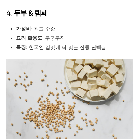
4.
두부 & 템페
가성비
: 최고 수준
요리 활용도
: 무궁무진
특징
: 한국인 입맛에 딱 맞는 전통 단백질