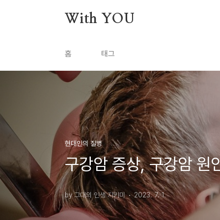
본문 바로가기
With YOU
홈
태그
현대인의 질병
구강암 증상, 구강암 원
by 그대의 인생 지키미
2023. 7. 1.