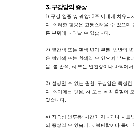
3.
구강암의 증상
1)
구강 염증 및 궤양
: 2
주 이내에 치유되
다
.
이러한 궤양은 고통스러울 수 있으며 
른 부위에 나타날 수 있습니다
.
2)
빨간색 또는 흰색 변이 부분
:
입안의 변
은 빨간색 또는 흰색일 수 있으며 부드럽
몸
,
볼 안쪽
,
혀 또는 입천장이나 바닥에서
3)
설명할 수 없는 출혈
:
구강암은 특정한 
다
.
여기에는 잇몸
,
혀 또는 목의 출혈이 
있습니다
.
4)
지속성 인후통
:
시간이 지나거나 치료받
의 증상일 수 있습니다
.
불편함이나 목에 