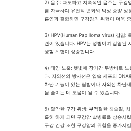
2)
음주
:
과도하고 지속적인 음주는 구강암
를 자극하여 유전적 변화와 악성 종양 성
흡연과 결합하면 구강암의 위험이 더욱 
3) HPV(Human Papilloma virus)
감염
:
련이 있습니다
. HPV
는 성병이며 감염된 
생할 위험이 상승합니다
.
4)
태양 노출
:
햇빛에 장기간 무방비로 노
다
.
자외선의 방사선은 입술 세포의
DNA
차단 기능이 있는 립밤이나 자외선 차단
을 줄이는 데 도움이 될 수 있습니다
.
5)
열악한 구강 위생
:
부적절한 칫솔질
,
치
홀히 하게 되면 구강암 발병률을 상승시킬
구강 건강 또한 구강암의 위험을 증가시킬