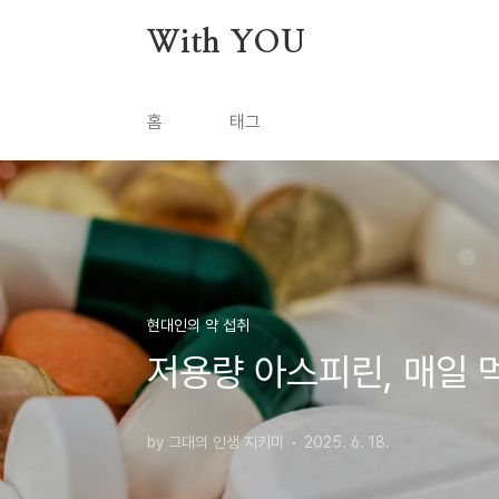
본문 바로가기
With YOU
홈
태그
현대인의 약 섭취
저용량 아스피린, 매일
by 그대의 인생 지키미
2025. 6. 18.