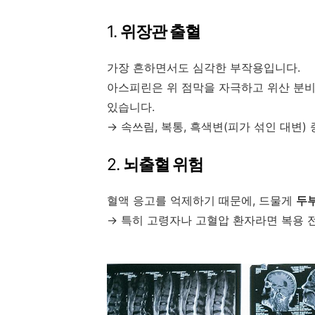
1.
위장관 출혈
가장 흔하면서도 심각한 부작용입니다.
아스피린은 위 점막을 자극하고 위산 분
있습니다.
→ 속쓰림, 복통, 흑색변(피가 섞인 대변) 
2.
뇌출혈 위험
혈액 응고를 억제하기 때문에, 드물게
두부
→ 특히 고령자나 고혈압 환자라면 복용 