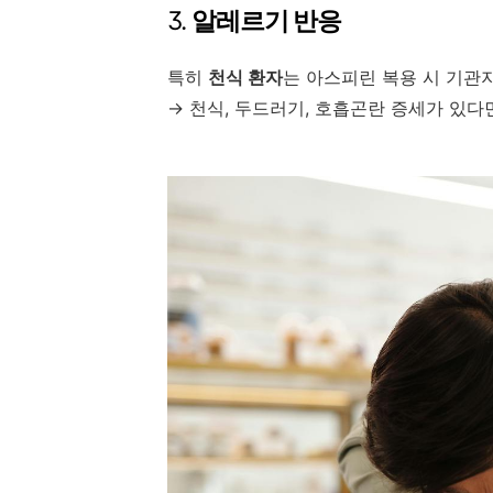
3.
알레르기 반응
특히
천식 환자
는 아스피린 복용 시 기관
→ 천식, 두드러기, 호흡곤란 증세가 있다